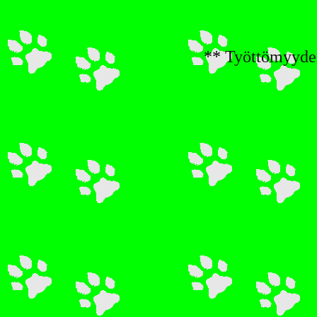
**
Työttömyyden 