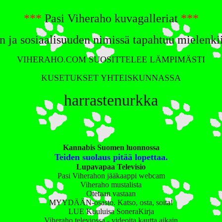
***
Pasi Viheraho kuvagalleriat
***
ja sosiaalisuuden nimissä tapahtuu mielenkii
VIHERAHO.COM SUOSITTELEE LÄMPIMÄSTI
KUSETUKSET YHTEISKUNNASSA
harrastenurkka
Kannabis Suomen luonnossa
Teiden suolaus pitää lopettaa.
Lupavapaa Televisio
Pasi Viherahon jääkaappi webcam
Viheraho mustalista
Otetaan vastaan
MYYDÄÄN-osasto. Katso, osta, soita!
LUE Kuuluisa SoneraKirja
Viheraho televiossa - videoita kautta aikain