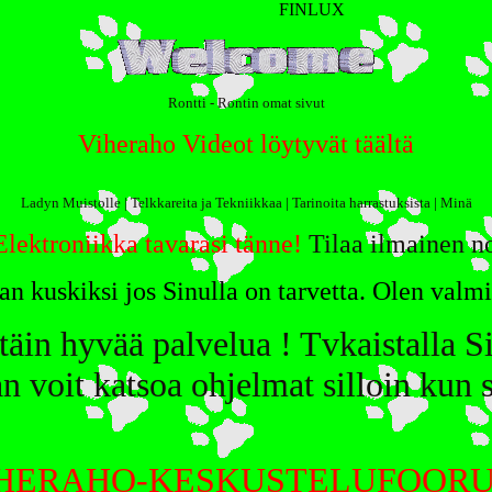
FINLUX
Rontti - Rontin omat sivut
Viheraho Videot löytyvät täältä
Ladyn Muistolle
|
Telkkareita ja Tekniikkaa
|
Tarinoita harrastuksista
|
Minä
Elektroniikka tavarasi tänne!
Tilaa ilmainen no
n kuskiksi jos Sinulla on tarvetta. Olen valm
äin hyvää palvelua ! Tvkaistalla Si
n voit katsoa ohjelmat silloin kun s
HERAHO-KESKUSTELUFOOR