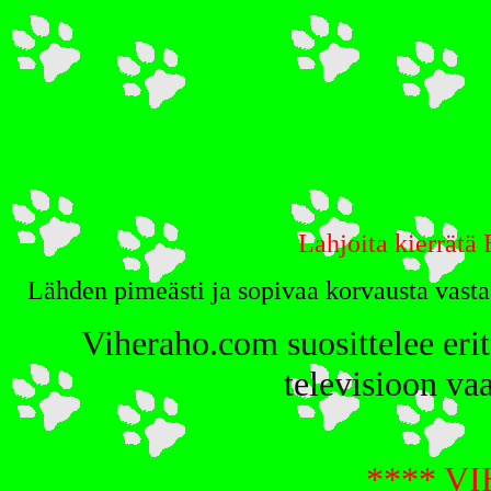
Lahjoita kierrätä 
Lähden pimeästi ja sopivaa korvausta vastaa
Viheraho.com suosittelee eritt
televisioon vaa
****
VI